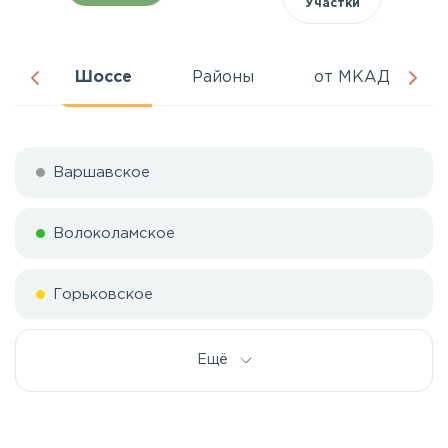
Участки
ня
Шоссе
Районы
от МКАД
Варшавское
Волоколамское
Горьковское
Дмитровское
Ещё
Егорьевское