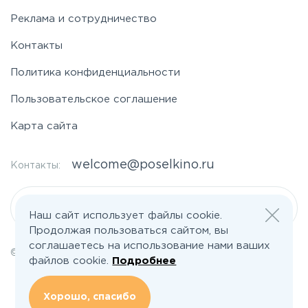
Реклама и сотрудничество
Контакты
Политика конфиденциальности
Пользовательское соглашение
Карта сайта
welcome@poselkino.ru
Контакты:
Написать нам
Наш сайт использует файлы cookie.
Продолжая пользоваться сайтом, вы
соглашаетесь на использование нами ваших
© 2026 Все права защищены | poselkino.ru
файлов cookie.
Подробнее
ИП Маслов Дмитрий Валерьевич
ИНН 503406273833
+79647266008
Хорошо, спасибо
142613, Московская область, Орехово-Зуево, ул. Северная, д.14, кв.145