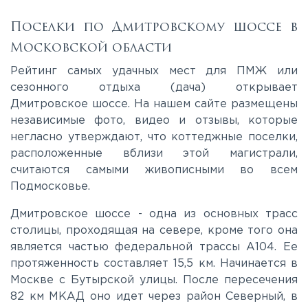
Калужское
Поселки по Дмитровскому шоссе в
Московской области
Каширское
Рейтинг самых удачных мест для ПМЖ или
сезонного отдыха (дача) открывает
Дмитровское шоссе. На нашем сайте размещены
Киевское
независимые фото, видео и отзывы, которые
негласно утверждают, что коттеджные поселки,
Ленинградское
расположенные вблизи этой магистрали,
считаются самыми живописными во всем
Подмосковье.
Лихачевское
Дмитровское шоссе - одна из основных трасс
столицы, проходящая на севере, кроме того она
Минское
является частью федеральной трассы А104. Ее
протяженность составляет 15,5 км. Начинается в
Можайское
Москве с Бутырской улицы. После пересечения
82 км МКАД оно идет через район Северный, в