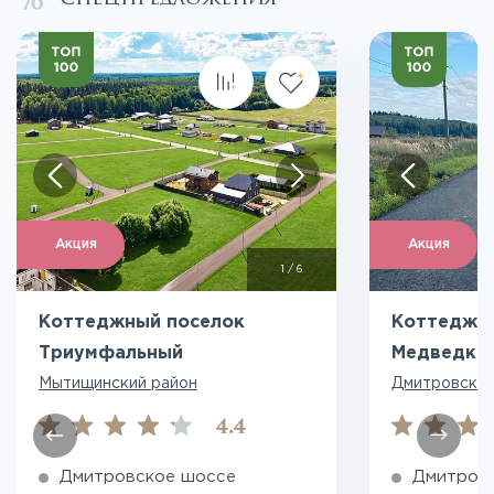
Акция
Акция
1
/
6
Коттеджный поселок
Коттеджн
Триумфальный
Медведки
Мытищинский район
Дмитровский
4.4
Дмитровское шоссе
Дмитров