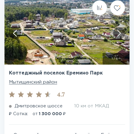
1
/
6
Коттеджный поселок Еремино Парк
Мытищинский район
4.7
Дмитровское шоссе
10 км от МКАД
₽
₽
Сотка:
от
1 300 000