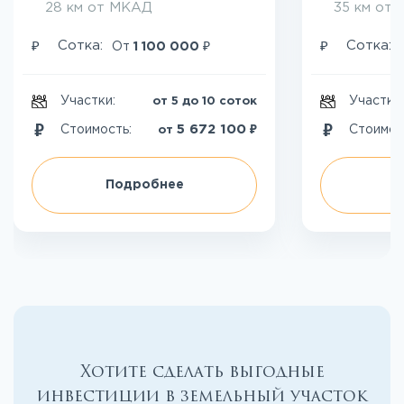
28 км от МКАД
35 км от
₽
₽
₽
Сотка:
Сотка:
От
1 100 000
Участки:
Участки
от 5 до 10 соток
₽
5 672 100
Стоимость:
Стоимос
от
Подробнее
П
Хотите сделать выгодные
инвестиции в земельный участок