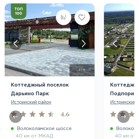
Посмотреть все фото
Пос
1
/
6
Коттеджный поселок
Коттеджн
Дарьино Парк
Подпоринс
Истринский район
Истринский 
4.6
Волоколамское шоссе
Волокол
40 км от МКАД
40 км от