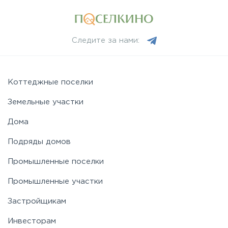
Минское
Следите за нами:
Можайское
Новорижское
Коттеджные поселки
Земельные участки
Новорязанское
Дома
Подряды домов
Носовихинское
Промышленные поселки
Пятницкое
Промышленные участки
Застройщикам
Рогачёвское
Инвесторам