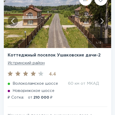
1
/
6
Коттеджный поселок Ушаковские дачи-2
Истринский район
4.4
Волоколамское шоссе
60 км от МКАД
Новорижское шоссе
₽
₽
Сотка:
от
210 000