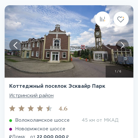
1
/
6
Коттеджный поселок Эсквайр Парк
Истринский район
4.6
Волоколамское шоссе
45 км от МКАД
Новорижское шоссе
₽
₽
Дома:
от
22 000 000