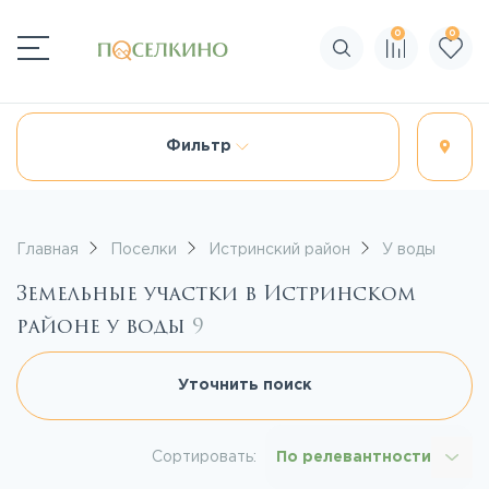
0
0
Поиск по сайту
Фильтр
Главная
Поселки
Истринский район
У воды
Земельные участки в Истринском
районе у воды
9
Уточнить поиск
Сортировать:
По релевантности