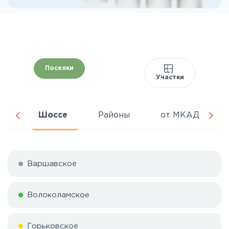
Поселки
Участки
ня
Шоссе
Районы
от МКАД
Варшавское
Волоколамское
Горьковское