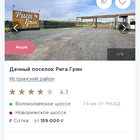
Акция
1
/
6
Дачный поселок Рига Грин
Истринский район
4.3
Волоколамское шоссе
74 км от МКАД
Новорижское шоссе
₽
₽
Сотка:
от
159 000