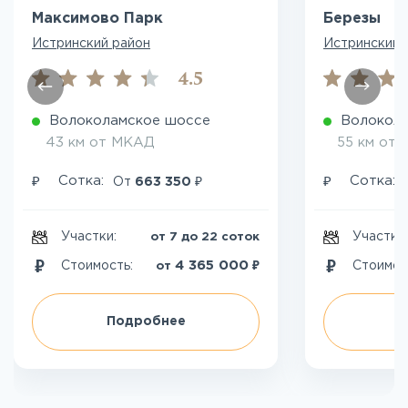
Максимово Парк
Березы
Истринский район
Истринский 
4.5
Волоколамское шоссе
Волокол
43 км от МКАД
55 км от
₽
₽
₽
Сотка:
Сотка:
От
663 350
Участки:
Участки
от 7 до 22 соток
₽
4 365 000
Стоимость:
Стоимос
от
Подробнее
П