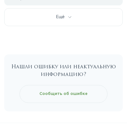
Дмитровское
Ещё
Егорьевское
Калужское
Нашли ошибку или неактуальную
Каширское
информацию?
Киевское
Сообщить об ошибке
Ленинградское
Лихачевское