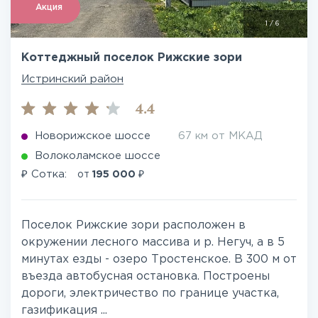
Акция
1
/
6
Коттеджный поселок Рижские зори
Истринский район
4.4
Новорижское шоссе
67 км от МКАД
Волоколамское шоссе
₽
₽
Сотка:
от
195 000
Поселок Рижские зори расположен в
окружении лесного массива и р. Негуч, а в 5
минутах езды - озеро Тростенское. В 300 м от
въезда автобусная остановка. Построены
дороги, электричество по границе участка,
газификация ...