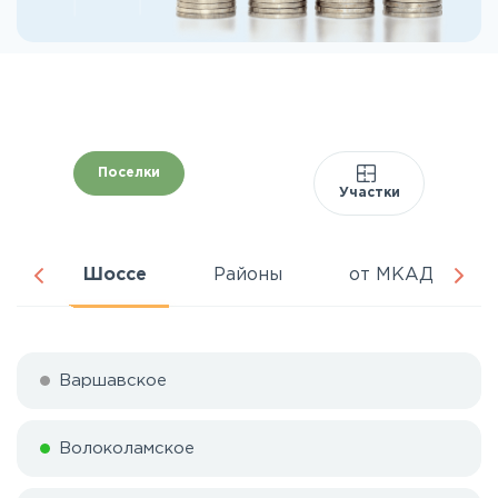
Поселки
Участки
ня
Шоссе
Районы
от МКАД
Варшавское
Волоколамское