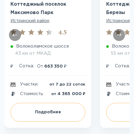
Коттеджный поселок
Коттеджн
Максимово Парк
Березы
Истринский район
Истринский 
4.5
Волоколамское шоссе
Волокол
43 км от МКАД
55 км от
₽
₽
₽
Сотка:
Сотка:
От
663 350
Участки:
Участки
от 7 до 22 соток
₽
4 365 000
Стоимость:
Стоимос
от
Подробнее
П