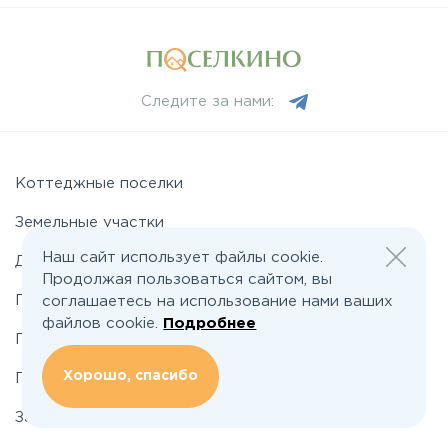
Минское
Следите за нами:
Можайское
Новорижское
Коттеджные поселки
Земельные участки
Новорязанское
Наш сайт использует файлы cookie.
Дома
Продолжая пользоваться сайтом, вы
Подряды домов
Носовихинское
соглашаетесь на использование нами ваших
файлов cookie.
Подробнее
Промышленные поселки
Пятницкое
Хорошо, спасибо
Промышленные участки
Застройщикам
Рогачёвское