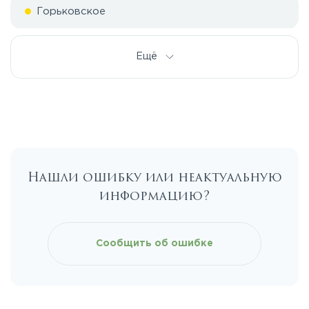
Горьковское
Дмитровское
Ещё
Егорьевское
Калужское
Нашли ошибку или неактуальную
Каширское
информацию?
Киевское
Сообщить об ошибке
Ленинградское
Лихачевское