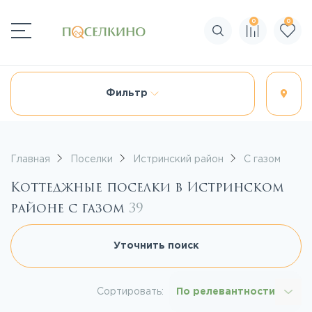
0
0
Поиск по сайту
Фильтр
Главная
Поселки
Истринский район
С газом
Коттеджные поселки в Истринском
районе с газом
39
Уточнить поиск
Сортировать:
По релевантности