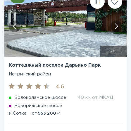
1
/
6
Коттеджный поселок Дарьино Парк
Истринский район
4.6
Волоколамское шоссе
40 км от МКАД
Новорижское шоссе
₽
₽
Сотка:
от
553 200