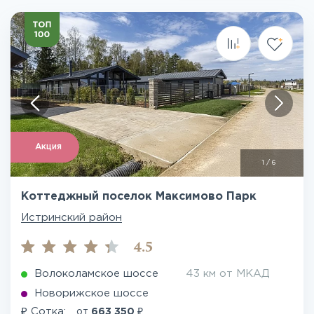
Акция
1
/
6
Коттеджный поселок Максимово Парк
Истринский район
4.5
Волоколамское шоссе
43 км от МКАД
Новорижское шоссе
₽
₽
Сотка:
от
663 350