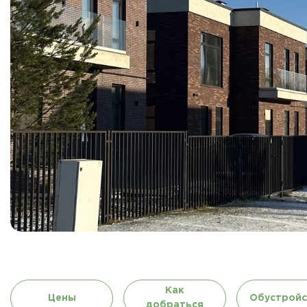
Как
Цены
Обустройс
добраться