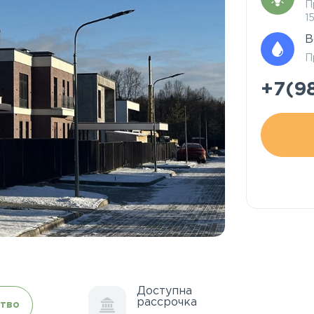
П
1
В
П
+7(9
Доступна
рассрочка
тво