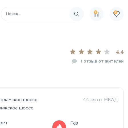
0
0
Поиск по сайту
4.4
1
отзыв от жителей
коламское шоссе
44 км от МКАД
рижское шоссе
вет
Газ