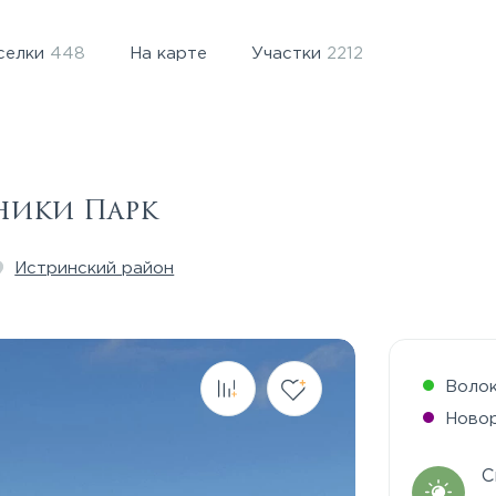
селки
448
На карте
Участки
2212
ники Парк
Истринский район
Воло
Ново
С