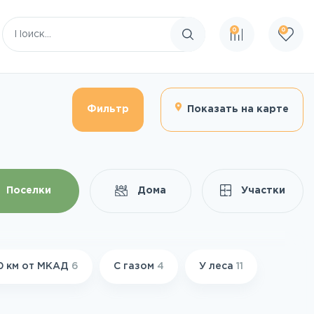
0
0
Поиск по сайту
Фильтр
Показать на карте
Поселки
Дома
Участки
0 км от МКАД
6
С газом
4
У леса
11