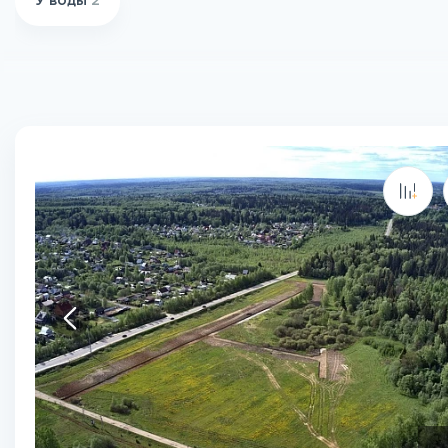
У воды
2