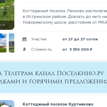
Коттеджный поселок Леоново располагае
в Истринском районе. Доехать до него н
Новорижскому шоссе, расстояние от МКАД 
1
/
6
Участки:
от 27 до 27 соток
₽
Стоимость:
от
3 350 000
 Телеграм канал Поселкино.ру
кидками и горячими предложен
Коттеджный поселок Куртниково