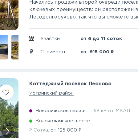
Начались продажи второй очереди поселк
ключевых преимуществ: он расположен в
Лесодолгоруково, так что вы сможете выех
1
/
6
Участки:
от 6 до 11 соток
₽
Стоимость:
от
915 000
Коттеджный поселок Леоново
Истринский район
Новорижское шоссе
58 км от МКАД
Волоколамское шоссе
₽
₽
Сотка:
от
125 000