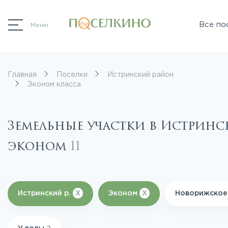
Все по
Меню
Главная
Поселки
Истринский район
Эконом класса
Земельные участки в Истрин
эконом
11
Истринский р.
X
Эконом
X
Новорижское