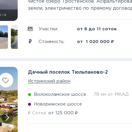
чистое озеро Тростенское. Асфальтирова
земли, электричество по прямому договору
1
/
6
Участки:
от 6 до 11 соток
₽
Стоимость:
от
1 020 000
Дачный поселок Тюльпаново-2
Истринский район
Волоколамское шоссе
78 км от МКАД
Новорижское шоссе
₽
₽
Сотка:
от
125 000