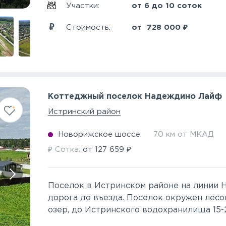
Участки:
от 6 до 10 соток
₽
Стоимость:
от
728 000
Коттеджный поселок Надеждино Лайф
Истринский район
Новорижское шоссе
70 км от МКАД
₽
₽
Сотка:
от
127 659
Поселок в Истринском районе на линии 
дорога до въезда. Поселок окружен лесом
озер, до Истринского водохранилища 15-20