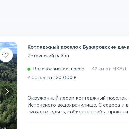
Коттеджный поселок Бужаровские дач
Истринский район
Волоколамское шоссе
42 км от МКАД
₽
₽
Сотка:
от
120 000
Окруженный лесом коттеджный поселок р
Истрнского водохранилища. С севера и в
сможете гулять, собирать грибы, прокатить
1
/
6