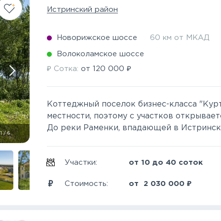
Истринский район
Новорижское шоссе
60 км от МКАД
Волоколамское шоссе
₽
₽
Сотка:
от
120 000
Коттеджный поселок бизнес-класса "Курт
местности, поэтому с участков открывае
До реки Раменки, впадающей в Истринское
1
/
6
Участки:
от 10 до 40 соток
₽
Стоимость:
от
2 030 000