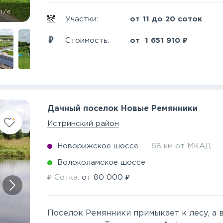
1
/
6
Участки:
от 11 до 20 соток
₽
Стоимость:
от
1 651 910
Дачный поселок Новые Ремянники
Истринский район
Новорижское шоссе
68 км от МКАД
Волоколамское шоссе
₽
₽
Сотка:
от
80 000
Поселок Ремянники примыкает к лесу, а в