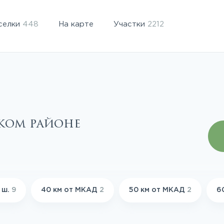
селки
448
На карте
Участки
2212
ском районе
 ш.
9
40 км от МКАД
2
50 км от МКАД
2
6