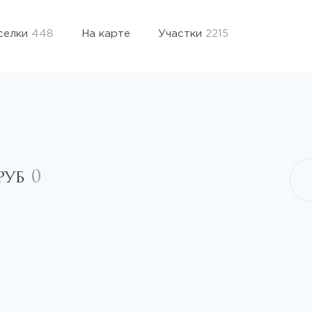
селки
448
На карте
Участки
2215
руб
0