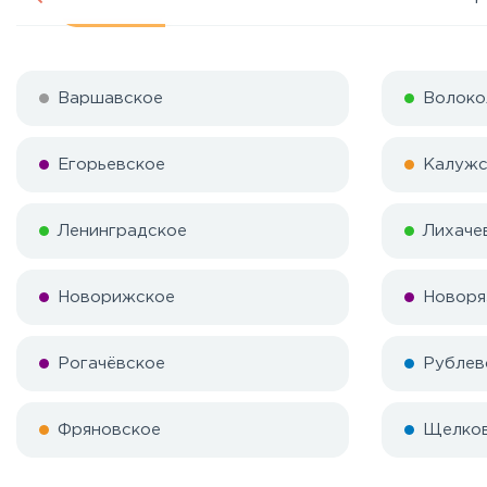
Варшавское
Волоко
Егорьевское
Калужс
Ленинградское
Лихаче
Новорижское
Новоря
Рогачёвское
Рублев
Фряновское
Щелко