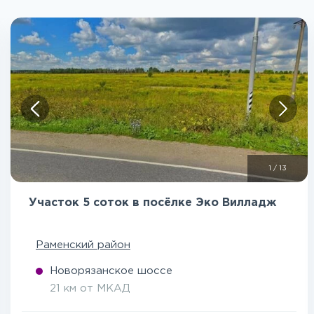
1
/
13
Участок 5 соток в посёлке Эко Вилладж
Раменский район
Новорязанское шоссе
21 км от МКАД