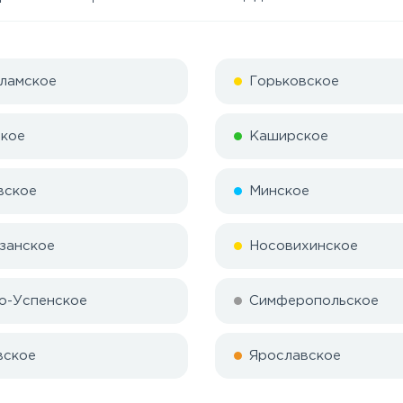
ламское
Горьковское
кое
Каширское
вское
Минское
занское
Носовихинское
о-Успенское
Симферопольское
вское
Ярославское