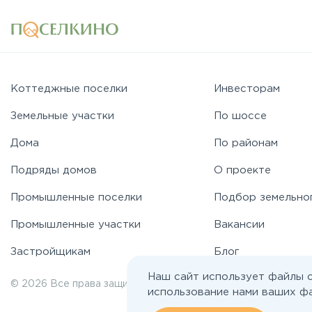
Коттеджные поселки
Инвесторам
Земельные участки
По шоссе
Дома
По районам
Подряды домов
О проекте
Промышленные поселки
Подбор земельно
Промышленные участки
Вакансии
Застройщикам
Блог
Наш сайт использует файлы c
© 2026 Все права защищены | poselkino.ru
использование нами ваших фа
ИП Маслов Дмитрий Валерьевич
ИНН 503406273833