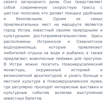
своего загородного дома. Оно представляет
Киевское
собой современную скоростную трассу с
шестью полосами, что делает поездки удобными
и безопасными. Одним из самых
Ленинградское
привлекательных мест на маршруте является
город Истра, известный своими природными и
Лихачевское
культурными достопримечательностями. Здесь
расположены Истринское и Озернитское
водохранилища, которые привлекают
Минское
любителей отдыха на воде и рыбалки, а также
предлагают живописные пейзажи для прогулок.
В Истре можно посетить Новоиерусалимский
Можайское
монастырь, окруженный историей и
великолепной архитектурой, и узнать больше о
Новорижское
местной культуре в Новоиерусалимском музее,
где регулярно проходят интересные выставки и
культурные события, включая выступления
Новорязанское
известных балетов.