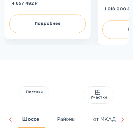
₽
4 657 482
₽
1 018 000
Подробнее
П
Поселки
Участки
ня
Шоссе
Районы
от МКАД