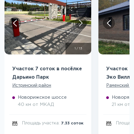
1
/
13
Участок 7 соток в посёлке
Участок 5
Дарьино Парк
Эко Вилл
Истринский район
Раменский р
Новорижское шоссе
Новоряза
40 км от МКАД
21 км от
Площадь участка:
Площадь
7.33 соток