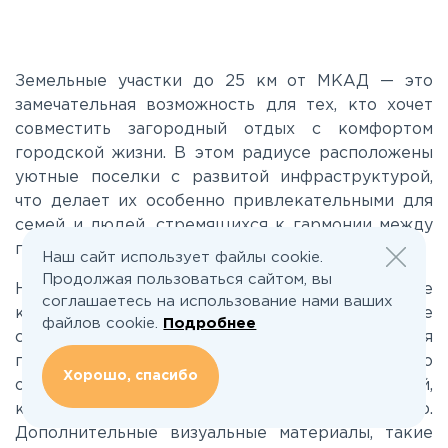
Егорьевское
Калужское
Земельные участки до 25 км от МКАД — это
замечательная возможность для тех, кто хочет
совместить загородный отдых с комфортом
Каширское
городской жизни. В этом радиусе расположены
уютные поселки с развитой инфраструктурой,
Киевское
что делает их особенно привлекательными для
семей и людей, стремящихся к гармонии между
природой и комфортом.
Наш сайт использует файлы cookie.
Ленинградское
Продолжая пользоваться сайтом, вы
На сайте Поселкино.ру вы найдете подробные
соглашаетесь на использование нами ваших
каталоги участков до 25 км от МКАД, которые
Лихачевское
файлов cookie.
Подробнее
содержат всю необходимую информацию для
принятия решения. Мы предлагаем не только
Хорошо, спасибо
Минское
описание участков, но и отзывы от жителей,
которые уже сделали свой выбор.
Дополнительные визуальные материалы, такие
Можайское