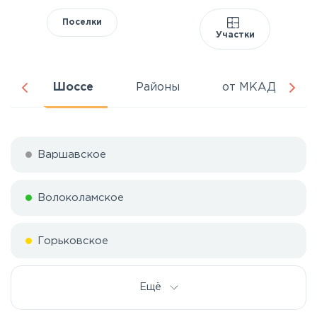
Поселки
Участки
ня
Шоссе
Районы
от МКАД
Варшавское
Волоколамское
Горьковское
Дмитровское
Ещё