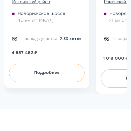
Истринский район
Раменский р
Новорижское шоссе
Новоряза
40 км от МКАД
21 км от
Площадь участка:
Площадь
7.33 соток
₽
4 657 482
₽
1 018 000
Подробнее
П