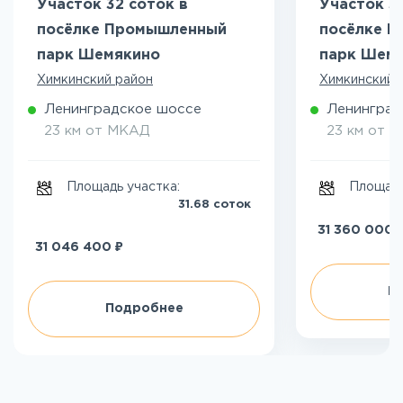
Участок 32 соток в
Участок 3
посёлке Промышленный
посёлке 
парк Шемякино
парк Шем
Химкинский район
Химкинский 
Ленинградское шоссе
Ленинград
23 км от МКАД
23 км от 
Площадь участка:
Площадь
31.68 соток
31 360 000
₽
31 046 400
П
Подробнее