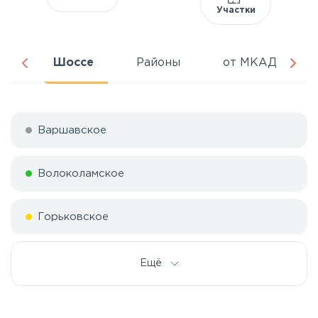
Участки
ня
Шоссе
Районы
от МКАД
Варшавское
Волоколамское
Горьковское
Дмитровское
Ещё
Егорьевское