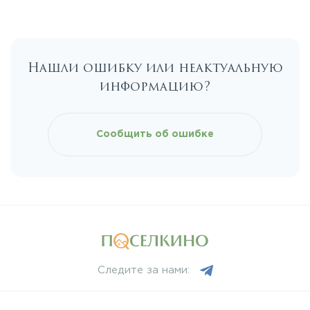
Калужское
Нашли ошибку или неактуальную
Каширское
информацию?
Киевское
Сообщить об ошибке
Ленинградское
Лихачевское
Минское
Следите за нами:
Можайское