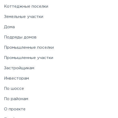
Новорижское
Коттеджные поселки
Земельные участки
Новорязанское
Дома
Подряды домов
Носовихинское
Промышленные поселки
Пятницкое
Промышленные участки
Застройщикам
Рогачёвское
Инвесторам
Рублево-Успенское
По шоссе
По районам
Симферопольское
О проекте
Таракановское