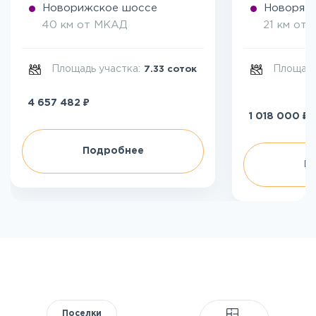
Новорижское шоссе
Новоряза
40 км от МКАД
21 км от
Площадь участка:
Площадь
7.33 соток
₽
4 657 482
₽
1 018 000
Подробнее
П
Поселки