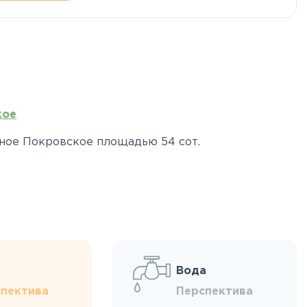
кое
дное Покровское площадью 54 сот.
Вода
пектива
Перспектива