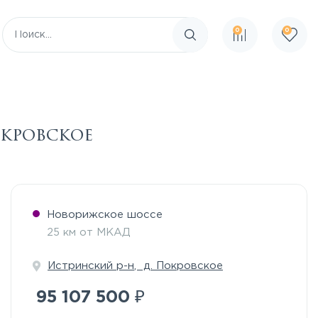
0
0
Поиск по сайту
окровское
Новорижское шоссе
25 км от МКАД
Истринский р-н
, д. Покровское
₽
95 107 500