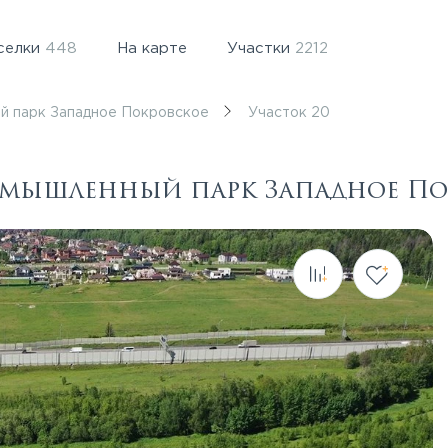
селки
448
На карте
Участки
2212
й парк Западное Покровское
Участок 20
ромышленный парк Западное П