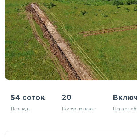
54 соток
20
Вклю
Площадь
Номер на плане
Цена за о