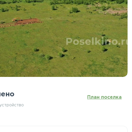
чено
План поселка
бустройство