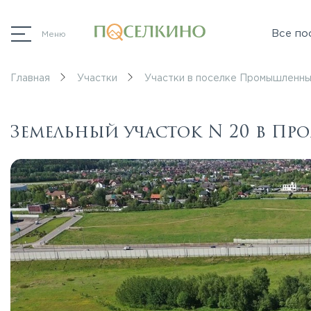
Все по
Меню
Главная
Участки
Участки в поселке Промышленны
Земельный участок N 20 в П