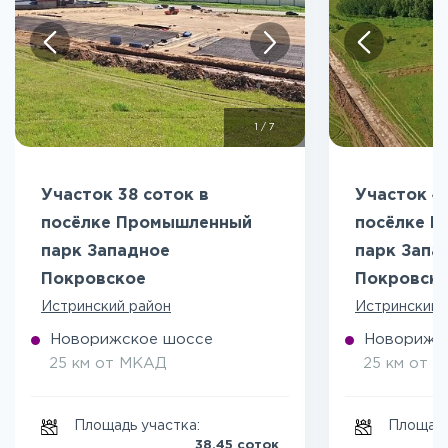
1
/
7
Участок 38 соток в
Участок 4
посёлке Промышленный
посёлке 
парк Западное
парк Запа
Покровское
Покровск
Истринский район
Истринский 
Новорижское шоссе
Новорижс
25 км от МКАД
25 км от 
Площадь участка:
Площадь
38.45 соток