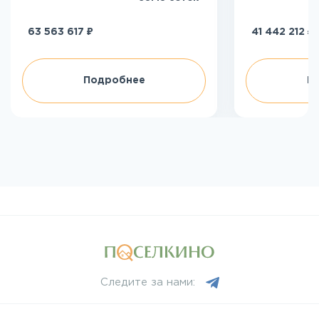
₽
₽
63 563 617
41 442 212
Подробнее
П
Следите за нами: