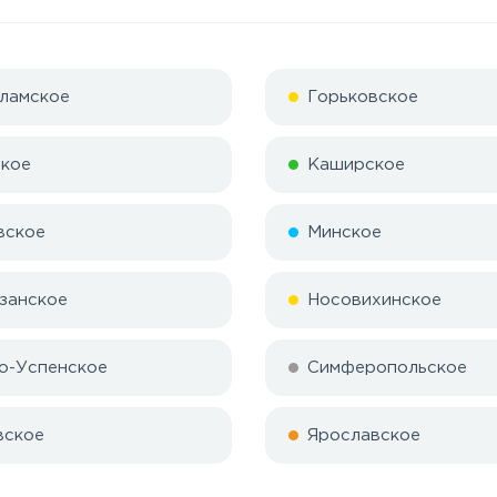
ламское
Горьковское
кое
Каширское
вское
Минское
занское
Носовихинское
о-Успенское
Симферопольское
вское
Ярославское