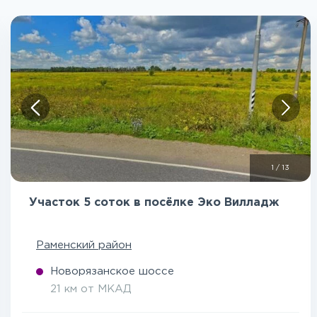
1
/
13
Участок 5 соток в посёлке Эко Вилладж
Раменский район
Новорязанское шоссе
21 км от МКАД