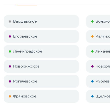
Варшавское
Волоко
Егорьевское
Калужс
Ленинградское
Лихаче
Новорижское
Новоря
Рогачёвское
Рублев
Фряновское
Щелко