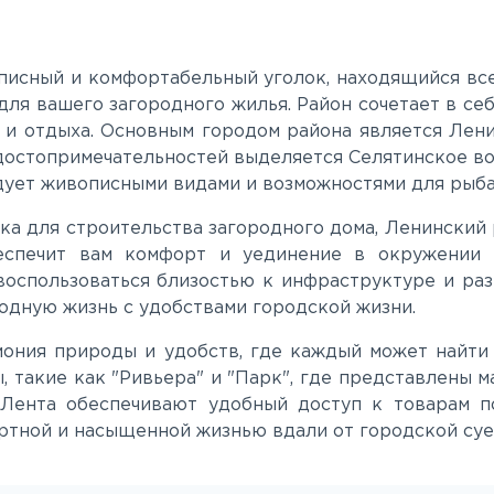
исный и комфортабельный уголок, находящийся все
для вашего загородного жилья. Район сочетает в с
и отдыха. Основным городом района является Лени
 достопримечательностей выделяется Селятинское в
адует живописными видами и возможностями для рыба
ка для строительства загородного дома, Ленинский
еспечит вам комфорт и уединение в окружении 
воспользоваться близостью к инфраструктуре и ра
одную жизнь с удобствами городской жизни.
ония природы и удобств, где каждый может найти 
такие как "Ривьера" и "Парк", где представлены м
 Лента обеспечивают удобный доступ к товарам п
ртной и насыщенной жизнью вдали от городской суе