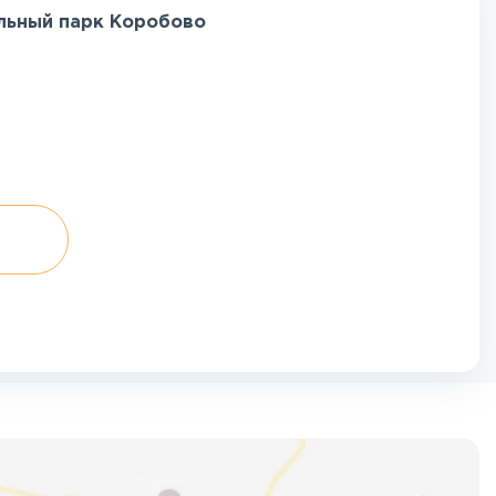
альный парк Коробово
е