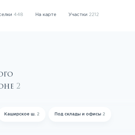
селки
448
На карте
Участки
2212
ого
йоне
2
Каширское ш.
2
Под склады и офисы
2