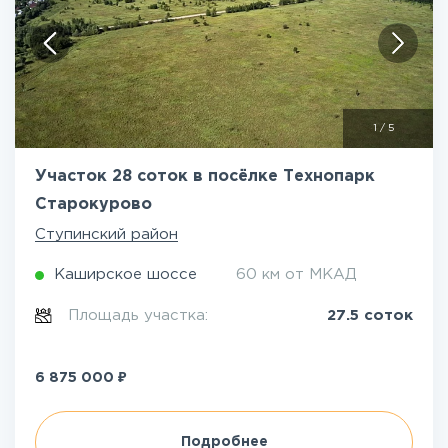
1
/
5
Участок 28 соток в посёлке Технопарк
Старокурово
Ступинский район
Каширское шоссе
60 км от МКАД
Площадь участка:
27.5 соток
₽
6 875 000
Подробнее