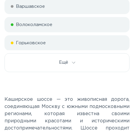
Варшавское
Волоколамское
Горьковское
Дмитровское
Ещё
Егорьевское
Калужское
Каширское шоссе — это живописная дорога,
соединяющая Москву с южными подмосковными
регионами, которая известна своими
Каширское
природными красотами и историческими
достопримечательностями. Шоссе проходит