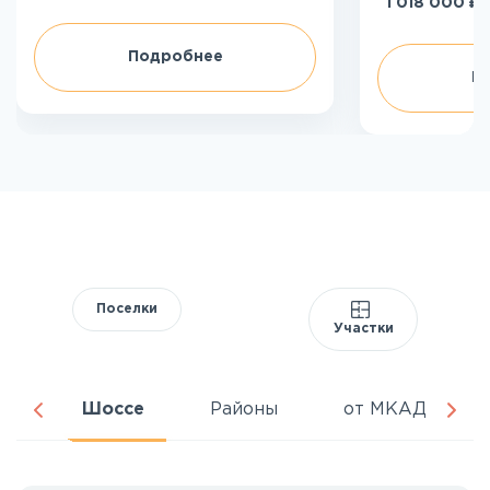
₽
1 018 000
Подробнее
П
Поселки
Участки
ня
Шоссе
Районы
от МКАД