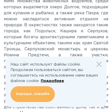
Киевское
мимо множества живописных водоемов, среди
которых выделяется озеро Долгое, подходящее
для купания и рыбалки, а также река Пахра, где
Ленинградское
можно насладиться активным отдыхом на
природе. В окрестностях также находятся такие
Лихачевское
города, как Подольск, Кашира и Серпухов,
которые богаты архитектурными памятниками и
культурными объектами, такими как храм Святой
Минское
Троицы, Серпуховский монастырь и церковь
Иоанна Предтечи, а также участки,
предлагающие уникальные возможности для
Можайское
Наш сайт использует файлы cookie.
застройки.
Продолжая пользоваться сайтом, вы
соглашаетесь на использование нами ваших
Новорижское
Если вы задумываетесь о приобретении
файлов cookie.
Подробнее
загородной недвижимости, Каширское шоссе
предлагает отличные возможности для покупки
Новорязанское
Хорошо, спасибо
земельных участков. Здесь вы можете найти
разнообразные участки, которые подойдут как
для строительства собственного дома, так и для
Носовихинское