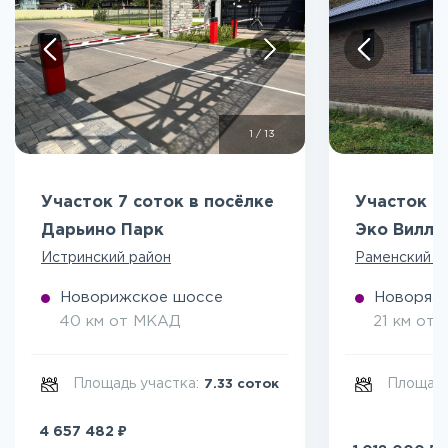
1
/
13
Участок 7 соток в посёлке
Участок 5
Дарьино Парк
Эко Вилл
Истринский район
Раменский р
Новорижское шоссе
Новоряза
40 км от МКАД
21 км от
Площадь участка:
Площадь
7.33 соток
₽
4 657 482