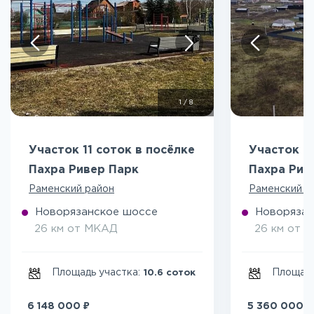
1
/
8
Участок 11 соток в посёлке
Участок 8
Пахра Ривер Парк
Пахра Рив
Раменский район
Раменский р
Новорязанское шоссе
Новорязан
26 км от МКАД
26 км от 
Площадь участка:
Площадь
10.6 соток
₽
₽
6 148 000
5 360 000