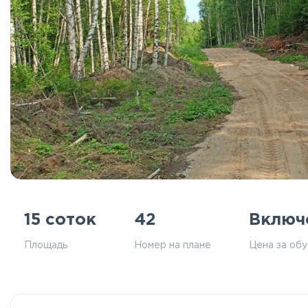
15 соток
42
Включ
Площадь
Номер на плане
Цена за об