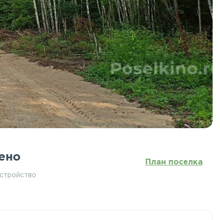
ено
План поселка
устройство