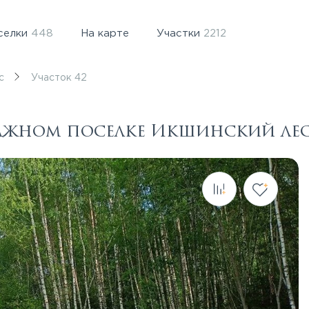
селки
448
На карте
Участки
2212
с
Участок 42
теджном поселке Икшинский ле