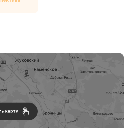
пектива
ть карту