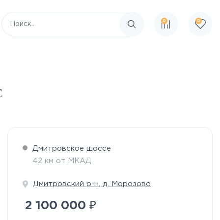
0
0
Поиск по сайту
с
Дмитровское шоссе
42 км от МКАД
Дмитровский р-н
,
д. Морозово
₽
2 100 000