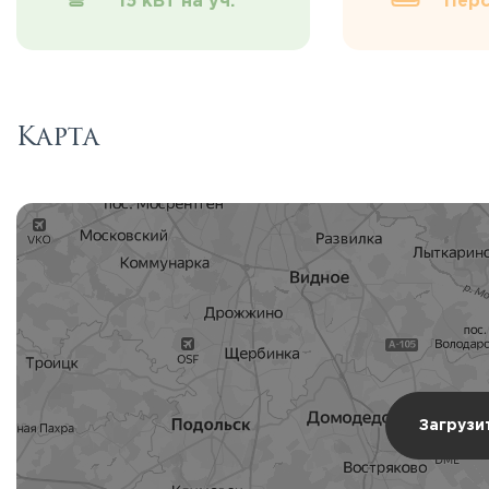
15 кВт на уч.
Перс
Карта
Загрузи