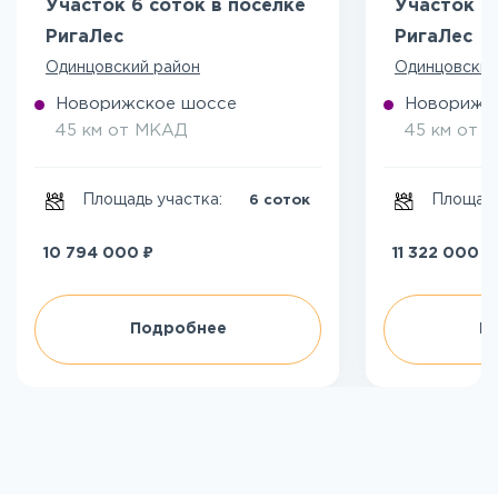
Участок 6 соток в посёлке
Участок 6
РигаЛес
РигаЛес
Одинцовский район
Одинцовский
Новорижское шоссе
Новорижс
45 км от МКАД
45 км от 
Площадь участка:
Площадь
6 соток
₽
₽
10 794 000
11 322 000
Подробнее
П