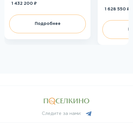
₽
1 432 200
₽
1 628 550
Подробнее
П
Следите за нами: