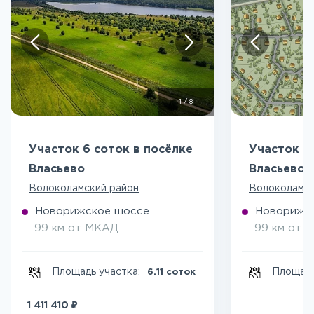
1
/
8
Участок 6 соток в посёлке
Участок 7
Власьево
Власьево
Волоколамский район
Волоколамск
Новорижское шоссе
Новорижс
99 км от МКАД
99 км от 
Площадь участка:
Площадь
6.11 соток
₽
1 411 410