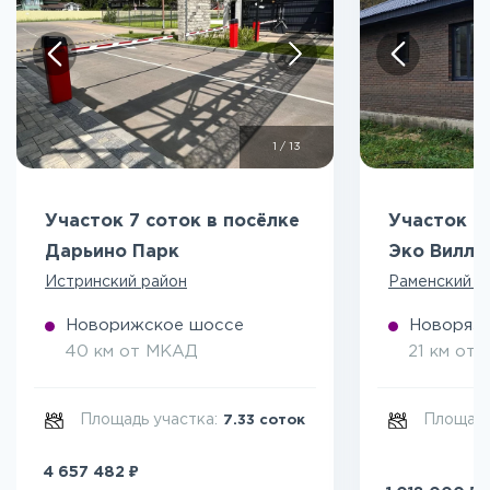
1
/
13
Участок 7 соток в посёлке
Участок 5
Дарьино Парк
Эко Вилл
Истринский район
Раменский р
Новорижское шоссе
Новоряза
40 км от МКАД
21 км от
Площадь участка:
Площадь
7.33 соток
₽
4 657 482