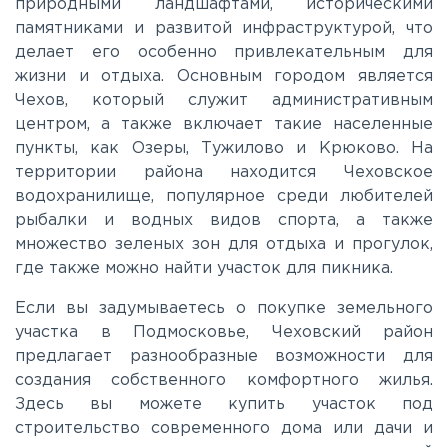
Киевское
природными ландшафтами, историческими
памятниками и развитой инфраструктурой, что
делает его особенно привлекательным для
Ленинградское
жизни и отдыха. Основным городом является
Чехов, который служит административным
Лихачевское
центром, а также включает такие населенные
пункты, как Озеры, Тужилово и Крюково. На
территории района находится Чеховское
Минское
водохранилище, популярное среди любителей
рыбалки и водных видов спорта, а также
множество зеленых зон для отдыха и прогулок,
Можайское
где также можно найти участок для пикника.
Новорижское
Если вы задумываетесь о покупке земельного
участка в Подмосковье, Чеховский район
предлагает разнообразные возможности для
Новорязанское
создания собственного комфортного жилья.
Здесь вы можете купить участок под
строительство современного дома или дачи и
Носовихинское