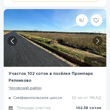
1
/
5
Участок 102 соток в посёлке Промпарк
Репниково
Чеховский район
Симферопольское шоссе
50 км от МКАД
Площадь участка:
102.38 соток