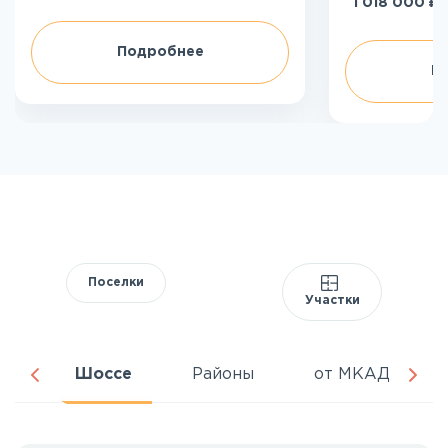
₽
1 018 000
Подробнее
П
Поселки
Участки
ня
Шоссе
Районы
от МКАД