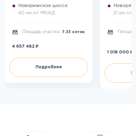
Новорижское шоссе
Новоряза
40 км от МКАД
21 км от
Площадь участка:
Площадь
7.33 соток
₽
4 657 482
₽
1 018 000
Подробнее
П