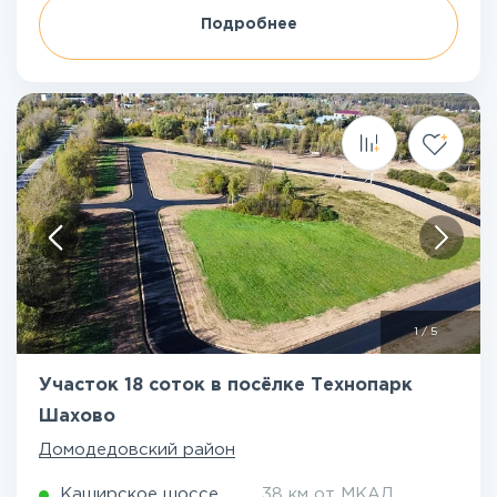
Подробнее
1
/
5
Участок 18 соток в посёлке Технопарк
Шахово
Домодедовский район
Каширское шоссе
38 км от МКАД