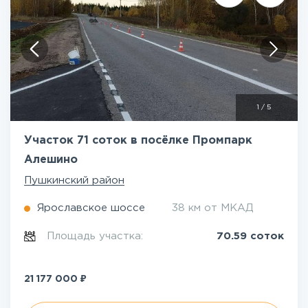
1
/
5
Участок 71 соток в посёлке Промпарк
Алешино
Пушкинский район
Ярославское шоссе
38 км от МКАД
Площадь участка:
70.59 соток
₽
21 177 000