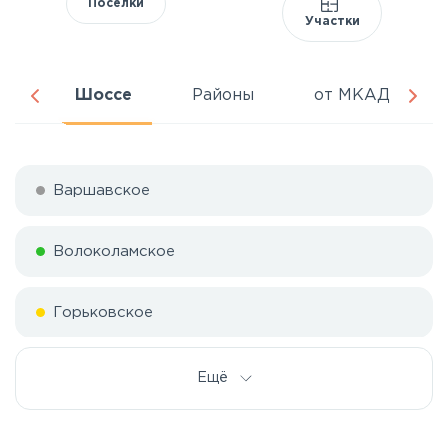
Поселки
Участки
ня
Шоссе
Районы
от МКАД
Варшавское
Волоколамское
Горьковское
Дмитровское
Ещё
Егорьевское