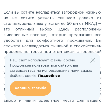
Калужское
Если вы хотите насладиться загородной жизнью,
но не хотите уезжать слишком далеко от
столицы, земельные участки до 50 км от МКАД —
Каширское
это отличный выбор. Здесь расположены
живописные поселки, которые предлагают все
Киевское
удобства для комфортного проживания. Вы
сможете наслаждаться тишиной и спокойствием
природы, не теряя при этом связи с городской
Ленинградское
инфраструктурой.
Наш сайт использует файлы cookie.
Продолжая пользоваться сайтом, вы
На сайте Поселкино.ру вы найдете разнообразие
Лихачевское
соглашаетесь на использование нами ваших
участков до 50 км от МКАД. Каждое
файлов cookie.
Подробнее
предложение сопровождается детальным
Минское
описанием, отзывами от владельцев и
Хорошо, спасибо
визуальными материалами, включая фото и видео
обзоры. Это поможет вам сделать осознанный
Можайское
выбор и найти идеальное место для вашего