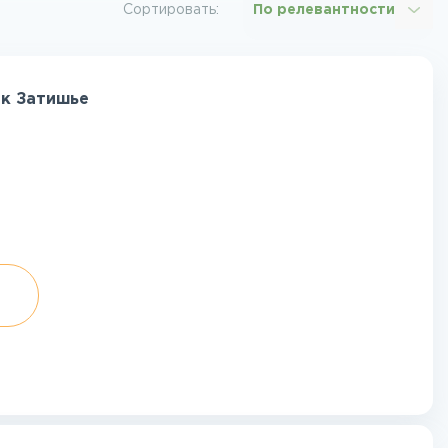
Сортировать:
По релевантности
рк Затишье