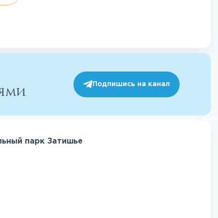
Подпишись на канал
иями
льный парк Затишье