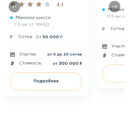
4.1
Минское
105 км о
Минское шоссе
115 км от МКАД
₽
Сотка:
₽
₽
Сотка:
От
50 000
Участки
Участки:
от 6 до 20 соток
Стоимос
₽
300 000
Стоимость:
от
П
Подробнее