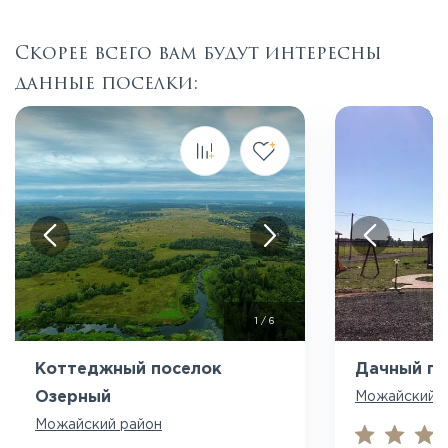
Скорее всего вам будут интересны
данные поселки:
Посмотреть все фото
Пос
1
/
6
Коттеджный поселок
Дачный по
Озерный
Можайский 
Можайский район