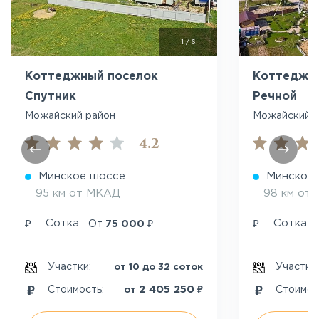
1
/
6
Коттеджный поселок
Коттеджн
Спутник
Речной
Можайский район
Можайский 
4.2
Минское шоссе
Минское
95 км от МКАД
98 км от
₽
₽
₽
Сотка:
Сотка:
От
75 000
Участки:
Участки
от 10 до 32 соток
₽
2 405 250
Стоимость:
Стоимос
от