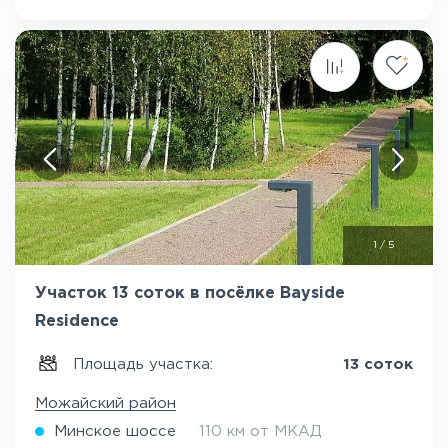
1
/
5
Участок 13 соток в посёлке Bayside
Residence
Площадь участка:
13 соток
Можайский район
Минское шоссе
110 км от МКАД