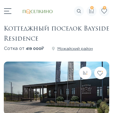
0
0
Поиск по сайту
Коттеджный поселок Bayside
Residence
₽
Сотка от
Можайский район
419 000