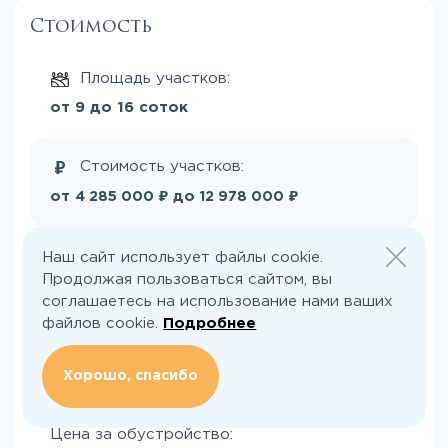
Стоимость
Площадь участков:
от 9 до 16 соток
Стоимость участков:
₽
₽
от
до
4 285 000
12 978 000
Площадь домов:
Наш сайт использует файлы cookie.
Продолжая пользоваться сайтом, вы
2
от 70 до 320 м
соглашаетесь на использование нами ваших
файлов cookie.
Подробнее
Стоимость домов:
₽
₽
от
до
5 780 000
22 729 000
Хорошо, спасибо
Цена за обустройство: