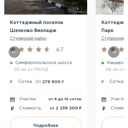
1
/
6
Коттеджный поселок
Коттеджны
Шелково Вилладж
Парк
Ступинский район
Ступинский 
4.7
Симферопольское шоссе
Каширск
65 км от МКАД
68 км от
₽
₽
₽
Сотка:
Сотка:
От
279 900
Участки:
Участки
от 8 до 14 соток
₽
2 239 200
Стоимость:
Стоимос
от
Подробнее
П