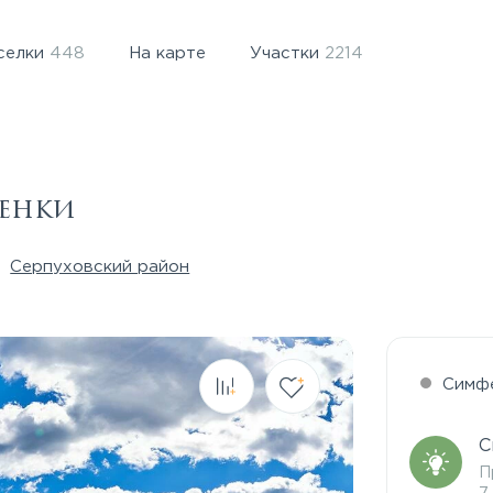
селки
448
На карте
Участки
2214
сенки
Серпуховский район
Симф
С
П