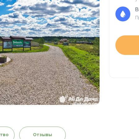
7
В
П
тво
Отзывы