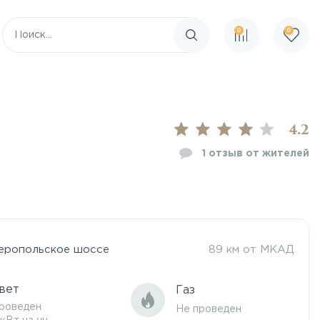
0
0
Поиск по сайту
4.2
1
отзыв от жителей
еропольское шоссе
89 км от МКАД
вет
Газ
роведен
Не проведен