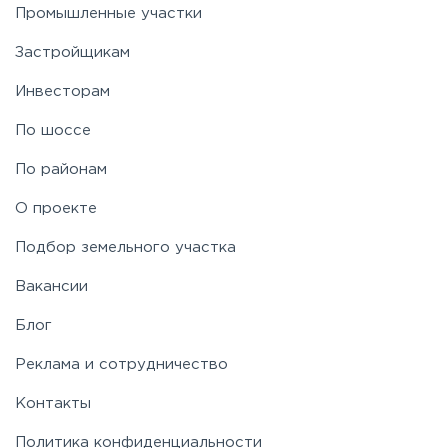
Промышленные участки
Пятницкое
Застройщикам
Рогачёвское
Инвесторам
По шоссе
Рублево-Успенское
По районам
Симферопольское
О проекте
Подбор земельного участка
Таракановское
Вакансии
Фряновское
Блог
Реклама и сотрудничество
Щелковское
Контакты
Политика конфиденциальности
Ярославское