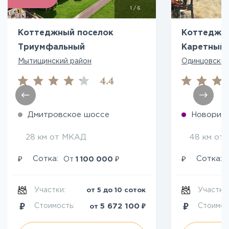
1
/
6
Коттеджный поселок
Коттеджн
Триумфальный
Каретный 
Мытищинский район
Одинцовский
4.4
Дмитровское шоссе
Новориж
28 км от МКАД
48 км от
₽
₽
₽
Сотка:
Сотка:
От
1 100 000
Участки:
Участки
от 5 до 10 соток
₽
5 672 100
Стоимость:
Стоимос
от