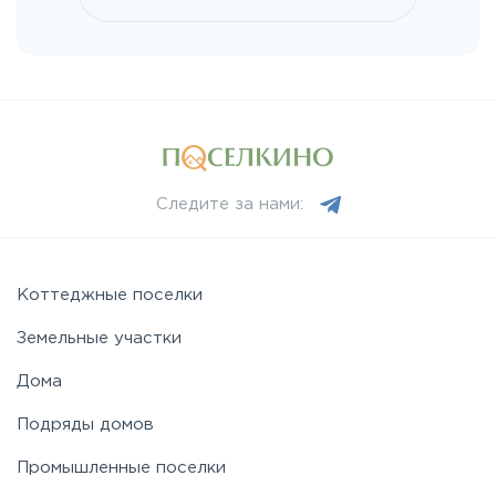
Ленинградское
Лихачевское
Минское
Следите за нами:
Можайское
Коттеджные поселки
Новорижское
Земельные участки
Новорязанское
Дома
Подряды домов
Носовихинское
Промышленные поселки