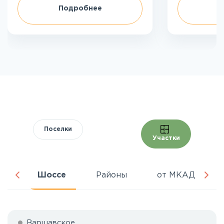
Подробнее
П
Поселки
Участки
ня
Шоссе
Районы
от МКАД
Варшавское