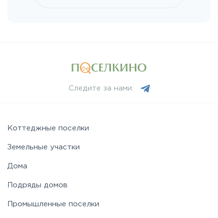
Ленинградское
Лихачевское
Минское
Следите за нами:
Можайское
Новорижское
Коттеджные поселки
Земельные участки
Новорязанское
Дома
Подряды домов
Носовихинское
Промышленные поселки
Пятницкое