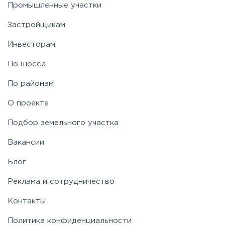
Промышленные участки
Застройщикам
Рогачёвское
Инвесторам
Рублево-Успенское
По шоссе
По районам
Симферопольское
О проекте
Таракановское
Подбор земельного участка
Вакансии
Фряновское
Блог
Щелковское
Реклама и сотрудничество
Контакты
Ярославское
Политика конфиденциальности