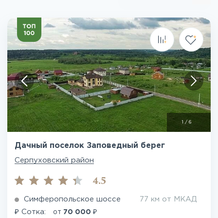
1
/
6
Дачный поселок Заповедный берег
Серпуховский район
4.5
Симферопольское шоссе
77 км от МКАД
₽
₽
Сотка:
от
70 000