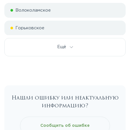
Волоколамское
Горьковское
Дмитровское
Ещё
Егорьевское
Калужское
Нашли ошибку или неактуальную
Каширское
информацию?
Киевское
Сообщить об ошибке