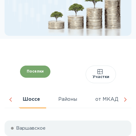
Поселки
Участки
ня
Шоссе
Районы
от МКАД
Варшавское