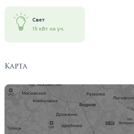
Свет
15 кВт на уч.
Карта