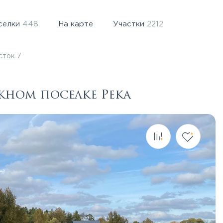
селки
448
На карте
Участки
2212
сток 7
джном поселке Река