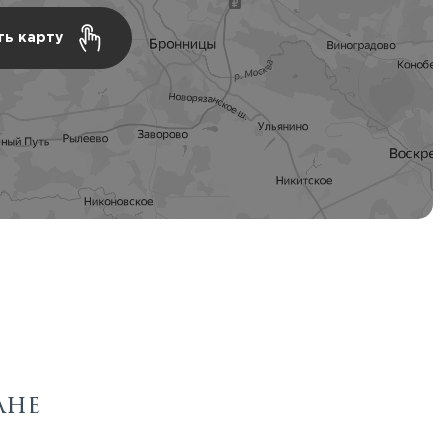
ть карту
ане