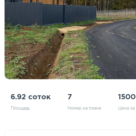
6.92 соток
7
150
Площадь
Номер на плане
Цена за