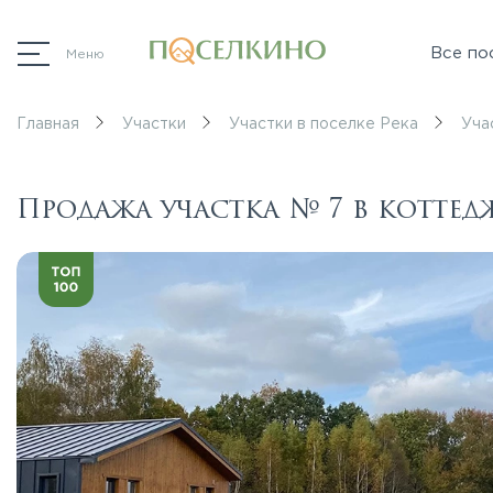
Все по
Меню
Главная
Участки
Участки в поселке Река
Уча
Продажа участка № 7 в котте