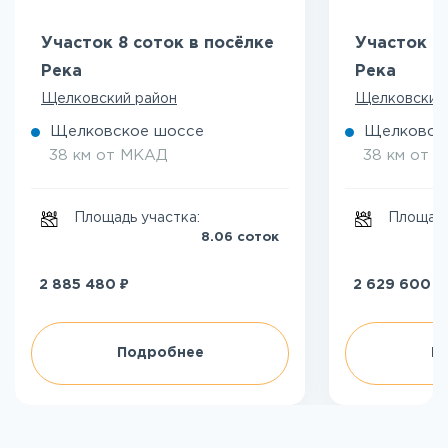
Участок 8 соток в посёлке
Участок 7
Река
Река
Щелковский район
Щелковский
Щелковское шоссе
Щелковск
38 км от МКАД
38 км от 
Площадь участка:
Площадь
8.06 соток
₽
₽
2 885 480
2 629 600
Подробнее
П