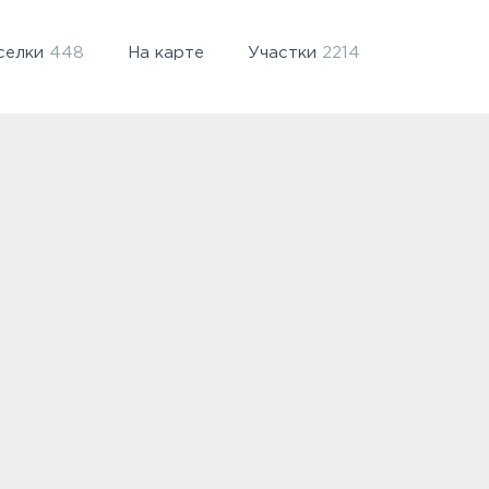
селки
448
На карте
Участки
2214