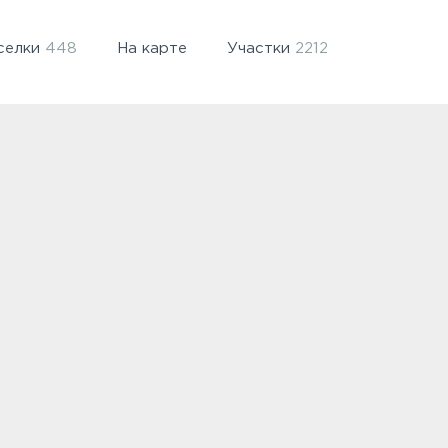
селки
448
На карте
Участки
2212