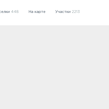
селки
448
На карте
Участки
2213