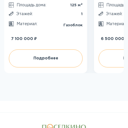
2
Площадь дома:
Площадь д
125 м
Этажей:
Этажей:
1
Материал:
Материал
Газоблок
₽
₽
7 100 000
6 500 000
Подробнее
П