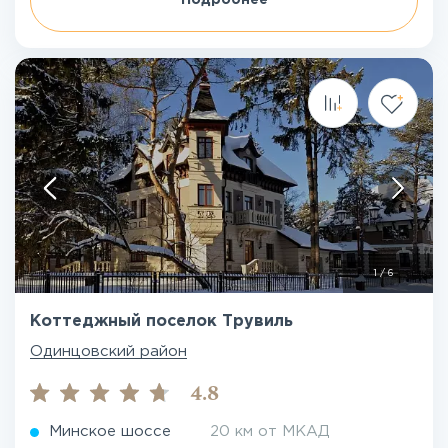
Подробнее
1
/
6
Коттеджный поселок Трувиль
Одинцовский район
4.8
Минское шоссе
20 км от МКАД