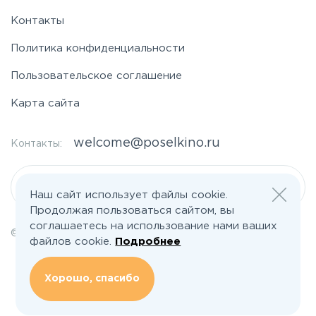
Контакты
Политика конфиденциальности
Пользовательское соглашение
Карта сайта
welcome@poselkino.ru
Контакты:
Написать нам
Наш сайт использует файлы cookie.
Продолжая пользоваться сайтом, вы
соглашаетесь на использование нами ваших
© 2026 Все права защищены | poselkino.ru
файлов cookie.
Подробнее
ИП Маслов Дмитрий Валерьевич
ИНН 503406273833
+79647266008
Хорошо, спасибо
142613, Московская область, Орехово-Зуево, ул. Северная, д.14, кв.145