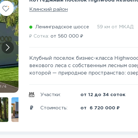
Коттеджный поселок Highwood Residen
Клинский район
Ленинградское шоссе
59 км от МКАД
₽
₽
Сотка:
от
560 000
Клубный поселок бизнес-класса Highwoo
векового леса с собственным лесным озе
которой — природное пространство: озеро,
1
/
6
Участки:
от 12 до 34 соток
₽
Стоимость:
от
6 720 000