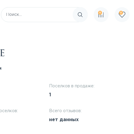
0
0
Поиск по сайту
e
и
Поселков в продаже:
1
оселков:
Всего отзывов:
нет данных