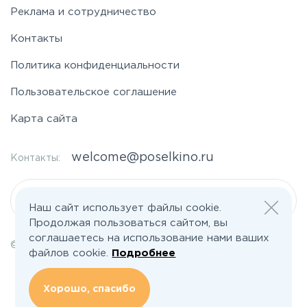
Реклама и сотрудничество
Контакты
Политика конфиденциальности
Пользовательское соглашение
Карта сайта
welcome@poselkino.ru
Контакты:
Написать нам
Наш сайт использует файлы cookie.
Продолжая пользоваться сайтом, вы
соглашаетесь на использование нами ваших
© 2026 Все права защищены | poselkino.ru
файлов cookie.
Подробнее
ИП Маслов Дмитрий Валерьевич
ИНН 503406273833
+79647266008
Хорошо, спасибо
142613, Московская область, Орехово-Зуево, ул. Северная, д.14, кв.145