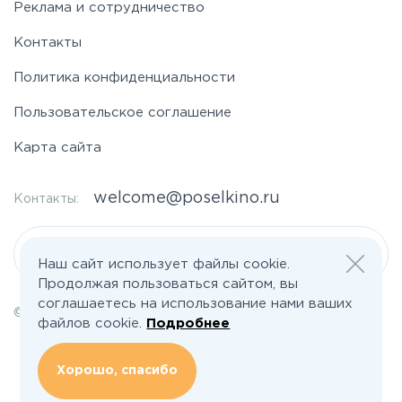
Реклама и сотрудничество
Контакты
Политика конфиденциальности
Пользовательское соглашение
Карта сайта
welcome@poselkino.ru
Контакты:
Написать нам
Наш сайт использует файлы cookie.
Продолжая пользоваться сайтом, вы
соглашаетесь на использование нами ваших
© 2026 Все права защищены | poselkino.ru
файлов cookie.
Подробнее
ИП Маслов Дмитрий Валерьевич
ИНН 503406273833
+79647266008
Хорошо, спасибо
142613, Московская область, Орехово-Зуево, ул. Северная, д.14, кв.145