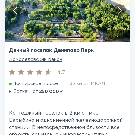
1
/
6
Дачный поселок Данилово Парк
Домодедовский район
4.7
Каширское шоссе
35 км от МКАД
₽
₽
Сотка:
от
250 000
Коттеджный поселок в 2 км от мкр.
Барыбино и одноименной железнодорожной
станции. В непосредственной близости все
объекты социальной инфраструктуры: