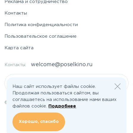
Реклама и сотрудничество
Контакты
Политика конфиденциальности
Пользовательское соглашение
Карта сайта
welcome@poselkino.ru
Контакты:
Написать нам
Наш сайт использует файлы cookie.
Продолжая пользоваться сайтом, вы
соглашаетесь на использование нами ваших
© 2026 Все права защищены | poselkino.ru
файлов cookie.
Подробнее
ИП Маслов Дмитрий Валерьевич
ИНН 503406273833
+79647266008
Хорошо, спасибо
142613, Московская область, Орехово-Зуево, ул. Северная, д.14, кв.145