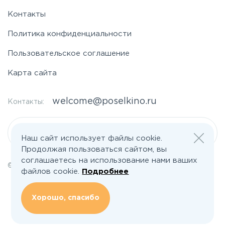
Контакты
Политика конфиденциальности
Пользовательское соглашение
Карта сайта
welcome@poselkino.ru
Контакты:
Написать нам
Наш сайт использует файлы cookie.
Продолжая пользоваться сайтом, вы
соглашаетесь на использование нами ваших
© 2026 Все права защищены | poselkino.ru
файлов cookie.
Подробнее
ИП Маслов Дмитрий Валерьевич
ИНН 503406273833
+79647266008
Хорошо, спасибо
142613, Московская область, Орехово-Зуево, ул. Северная, д.14, кв.145