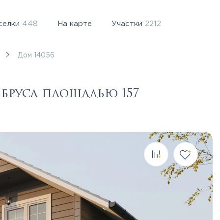
селки
448
На карте
Участки
2212
Дом 14056
 бруса площадью 157