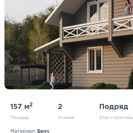
2
157 м
2
Подряд
Площадь
Этажей
Этап строитель
Материал:
Брус