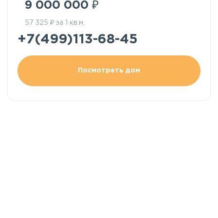
₽
9 000 000
₽
57 325
за 1 кв.м.
+7(499)113-68-45
Посмотреть дом