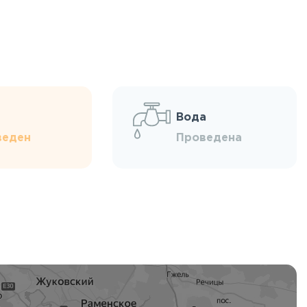
Вода
веден
Проведена