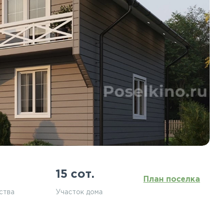
15 сот.
План поселка
ства
Участок дома