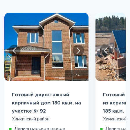
1
/
4
Готовый двухэтажный
Готовый д
кирпичный дом 180 кв.м. на
из керами
участке № 92
185 кв.м. 
Химкинский район
Химкинский 
Ленинградское шоссе
Ленинград