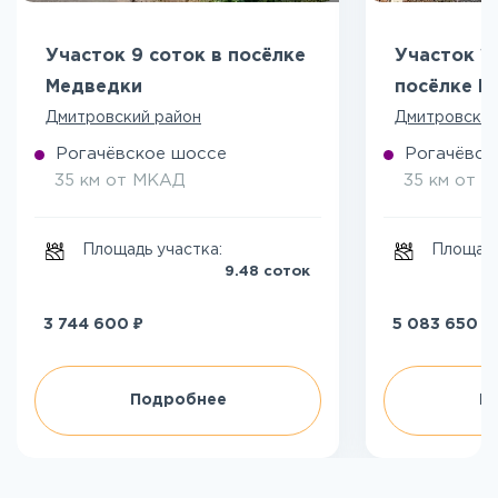
Участок 9 соток в посёлке
Участок 13
Медведки
посёлке М
Дмитровский район
Дмитровский
Рогачёвское шоссе
Рогачёвск
35 км от МКАД
35 км от 
Площадь участка:
Площадь
9.48 соток
₽
₽
3 744 600
5 083 650
Подробнее
П