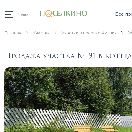
Все по
Меню
Главная
Участки
Участки в поселке Акация
У
Продажа участка № 91 в котт