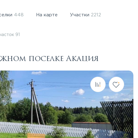
селки
448
На карте
Участки
2212
часток 91
еджном поселке Акация