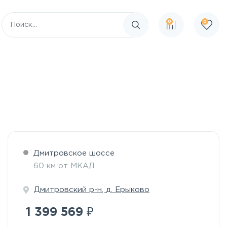
0
0
Поиск по сайту
Дмитровское шоссе
60 км от МКАД
Дмитровский р-н
,
д. Ерыково
₽
1 399 569