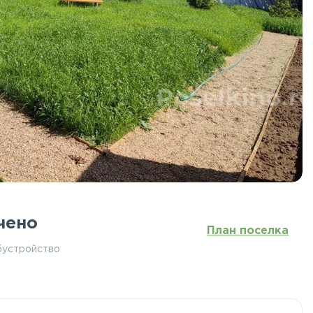
чено
План поселка
бустройство