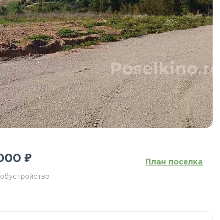
₽
 000
План поселка
 обустройство