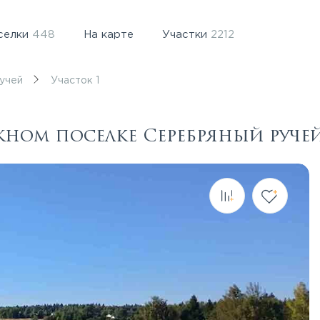
селки
448
На карте
Участки
2212
учей
Участок 1
джном поселке Серебряный руче