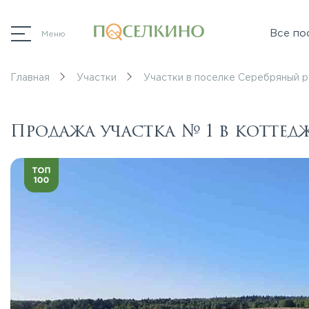
Все по
Меню
Главная
Участки
Участки в поселке Серебряный р
Продажа участка № 1 в котте