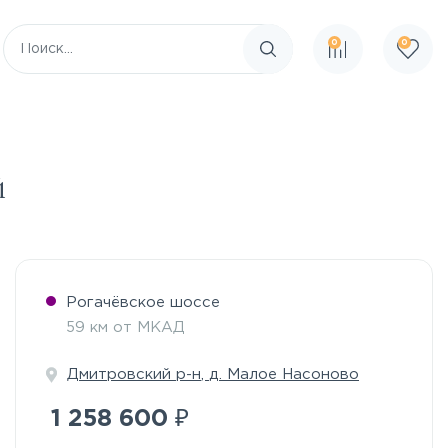
0
0
Поиск по сайту
й
Рогачёвское шоссе
59 км от МКАД
Дмитровский р-н
,
д. Малое Насоново
₽
1 258 600