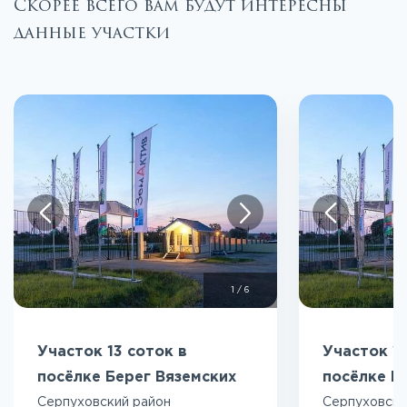
Скорее всего вам будут интересны
данные участки
1
/
6
Участок 13 соток в
Участок 14
посёлке Берег Вяземских
посёлке Б
Серпуховский район
Серпуховски