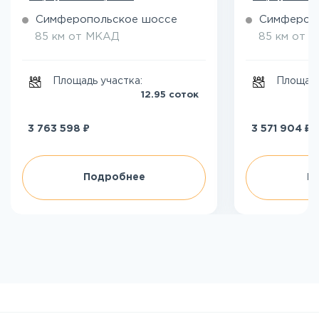
Симферопольское шоссе
Симфероп
85 км от МКАД
85 км от 
Площадь участка:
Площадь
12.95 соток
₽
₽
3 763 598
3 571 904
Подробнее
П